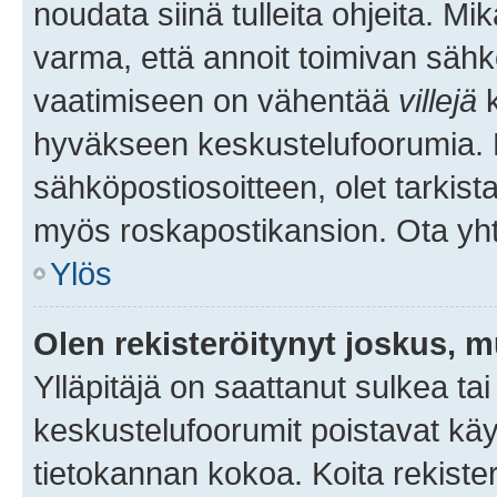
noudata siinä tulleita ohjeita. Mi
varma, että annoit toimivan sähk
vaatimiseen on vähentää
villejä
k
hyväkseen keskustelufoorumia. Mi
sähköpostiosoitteen, olet tarkista
myös roskapostikansion. Ota yhte
Ylös
Olen rekisteröitynyt joskus, 
Ylläpitäjä on saattanut sulkea ta
keskustelufoorumit poistavat k
tietokannan kokoa. Koita rekister