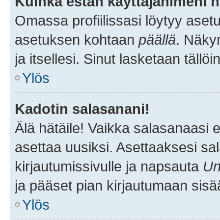
Kuinka estän käyttäjänimeni n
Omassa profiilissasi löytyy aset
asetuksen kohtaan
päällä
. Näkym
ja itsellesi. Sinut lasketaan tällö
Ylös
Kadotin salasanani!
Älä hätäile! Vaikka salasanaasi 
asettaa uusiksi. Asettaaksesi s
kirjautumissivulle ja napsauta
Un
ja pääset pian kirjautumaan sisä
Ylös