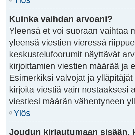
Kuinka vaihdan arvoani?
Yleensä et voi suoraan vaihtaa 
yleensä viestien vieressä riippu
keskustelufoorumit näyttävät ar
kirjoittamien viestien määrää ja er
Esimerkiksi valvojat ja ylläpitäjä
kirjoita viestiä vain nostaakses
viestiesi määrän vähentyneen yl
Ylös
Joudun kirjautumaan sisään, k