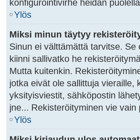
konfigurointivirhe heidän puolella
Ylös
Miksi minun täytyy rekisteröit
Sinun ei välttämättä tarvitse. Se
kiinni sallivatko he rekisteröitym
Mutta kuitenkin. Rekisteröitymine
jotka eivät ole sallittuja vierail
yksityisviestit, sähköpostin lähet
jne... Rekisteröityminen vie vain
Ylös
Miksi kirjaudun ulos automaat