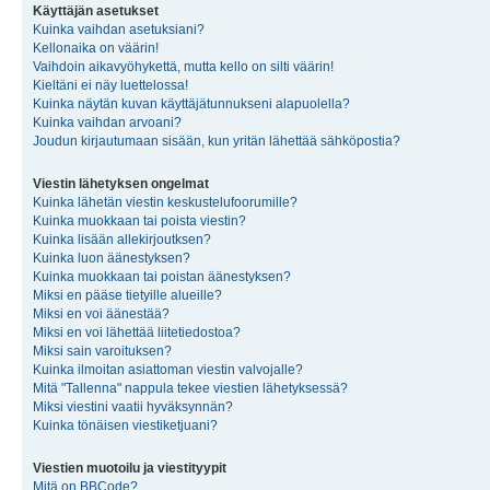
Käyttäjän asetukset
Kuinka vaihdan asetuksiani?
Kellonaika on väärin!
Vaihdoin aikavyöhykettä, mutta kello on silti väärin!
Kieltäni ei näy luettelossa!
Kuinka näytän kuvan käyttäjätunnukseni alapuolella?
Kuinka vaihdan arvoani?
Joudun kirjautumaan sisään, kun yritän lähettää sähköpostia?
Viestin lähetyksen ongelmat
Kuinka lähetän viestin keskustelufoorumille?
Kuinka muokkaan tai poista viestin?
Kuinka lisään allekirjoutksen?
Kuinka luon äänestyksen?
Kuinka muokkaan tai poistan äänestyksen?
Miksi en pääse tietyille alueille?
Miksi en voi äänestää?
Miksi en voi lähettää liitetiedostoa?
Miksi sain varoituksen?
Kuinka ilmoitan asiattoman viestin valvojalle?
Mitä "Tallenna" nappula tekee viestien lähetyksessä?
Miksi viestini vaatii hyväksynnän?
Kuinka tönäisen viestiketjuani?
Viestien muotoilu ja viestityypit
Mitä on BBCode?