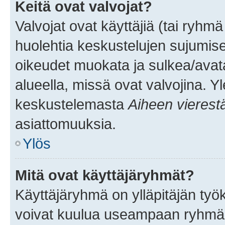
Keitä ovat valvojat?
Valvojat ovat käyttäjiä (tai ryhmä
huolehtia keskustelujen sujumise
oikeudet muokata ja sulkea/avata, 
alueella, missä ovat valvojina. Y
keskustelemasta
Aiheen vierest
asiattomuuksia.
Ylös
Mitä ovat käyttäjäryhmät?
Käyttäjäryhmä on ylläpitäjän työka
voivat kuulua useampaan ryhmään