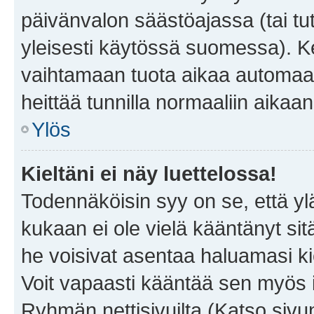
päivänvalon säästöajassa (tai tu
yleisesti käytössä suomessa). Ke
vaihtamaan tuota aikaa automaatti
heittää tunnilla normaaliin aikaan
Ylös
Kieltäni ei näy luettelossa!
Todennäköisin syy on se, että yläp
kukaan ei ole vielä kääntänyt sitä 
he voisivat asentaa haluamasi ki
Voit vapaasti kääntää sen myös i
Ryhmän nettisivuilta (Katso sivun