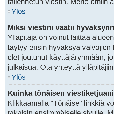
tallennetun viestin. Mene omiin a
Ylös
Miksi viestini vaatii hyväksyn
Ylläpitäjä on voinut laittaa alueen
täytyy ensin hyväksyä valvojien 
olet joutunut käyttäjäryhmään, jo
julkaisua. Ota yhteyttä ylläpitäjii
Ylös
Kuinka tönäisen viestiketjuan
Klikkaamalla "Tönäise" linkkiä voi
takaisin ensimmäiselle sivulle. M