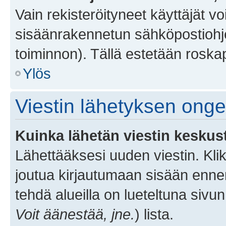
Vain rekisteröityneet käyttäjät v
sisäänrakennetun sähköpostiohjel
toiminnon). Tällä estetään roskap
Ylös
Viestin lähetyksen ong
Kuinka lähetän viestin keskus
Lähettääksesi uuden viestin. Kl
joutua kirjautumaan sisään ennen 
tehdä alueilla on lueteltuna sivun
Voit äänestää, jne.
) lista.