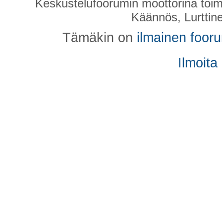
Keskustelufoorumin moottorina toim
Käännös, Lurttin
Tämäkin on
ilmainen foor
Ilmoita