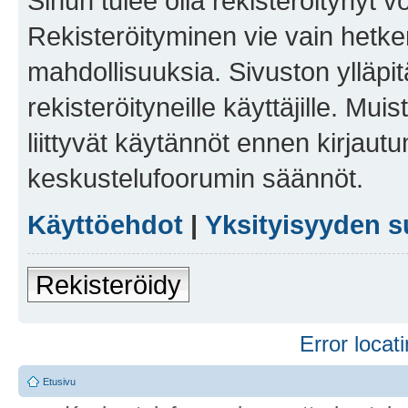
Sinun tulee olla rekisteröitynyt v
Rekisteröityminen vie vain hetken
mahdollisuuksia. Sivuston ylläpit
rekisteröityneille käyttäjille. Mu
liittyvät käytännöt ennen kirjau
keskustelufoorumin säännöt.
Käyttöehdot
|
Yksityisyyden s
Rekisteröidy
Error locati
Etusivu