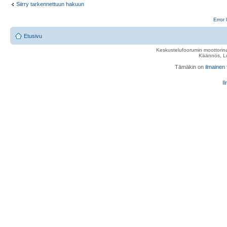
Siirry tarkennettuun hakuun
Error 
Etusivu
Keskustelufoorumin moottorina
Käännös, Lu
Tämäkin on
ilmainen
Il