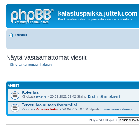
kalastuspaikka.juttelu.com
Keskustelua kalastus paikasta saaduista saaliista
Etusivu
Näytä vastaamattomat viestit
Siirry tarkennettuun hakuun
AIHEET
Kokeilua
Kirjoittaja
tekehe
» 20.09.2021 09:42 Sijainti:
Ensimmäinen alueeni
Tervetuloa uuteen foorumiisi
Kirjoittaja
Administrator
» 20.09.2021 07:04 Sijainti:
Ensimmäinen alueeni
Näytä viestit ajalta