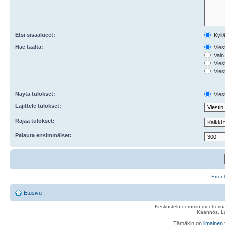
Etsi sisäalueet:
Kyll
Hae täältä:
Viest
Vain 
Viest
Viest
Näytä tulokset:
Viest
Lajittele tulokset:
Rajaa tulokset:
Palauta ensimmäiset:
Error 
Etusivu
Keskustelufoorumin moottorina
Käännös, Lu
Tämäkin on
ilmainen