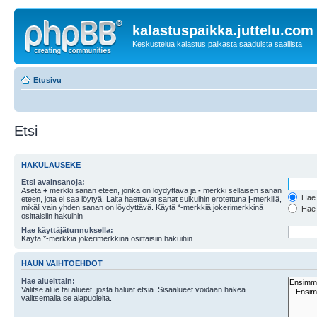
kalastuspaikka.juttelu.com
Keskustelua kalastus paikasta saaduista saaliista
Etusivu
Etsi
HAKULAUSEKE
Etsi avainsanoja:
Aseta
+
merkki sanan eteen, jonka on löydyttävä ja
-
merkki sellaisen sanan
Hae k
eteen, jota ei saa löytyä. Laita haettavat sanat sulkuihin erotettuna
|
-merkillä,
mikäli vain yhden sanan on löydyttävä. Käytä *-merkkiä jokerimerkkinä
Hae k
osittaisiin hakuihin
Hae käyttäjätunnuksella:
Käytä *-merkkiä jokerimerkkinä osittaisiin hakuihin
HAUN VAIHTOEHDOT
Hae alueittain:
Valitse alue tai alueet, josta haluat etsiä. Sisäalueet voidaan hakea
valitsemalla se alapuolelta.