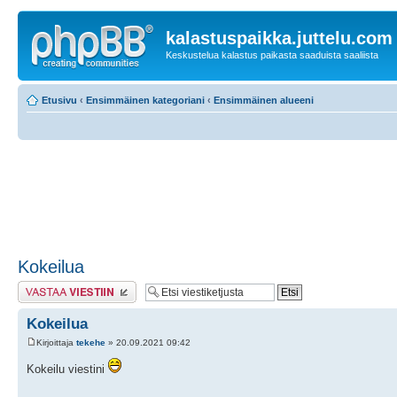
kalastuspaikka.juttelu.com
Keskustelua kalastus paikasta saaduista saaliista
Etusivu
‹
Ensimmäinen kategoriani
‹
Ensimmäinen alueeni
Kokeilua
Lähetä vastaus
Kokeilua
Kirjoittaja
tekehe
» 20.09.2021 09:42
Kokeilu viestini