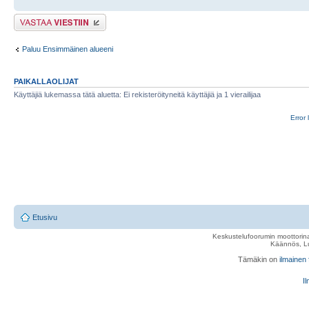
Lähetä vastaus
Paluu Ensimmäinen alueeni
PAIKALLAOLIJAT
Käyttäjiä lukemassa tätä aluetta: Ei rekisteröityneitä käyttäjiä ja 1 vierailijaa
Error 
Etusivu
Keskustelufoorumin moottorina
Käännös, Lu
Tämäkin on
ilmainen
Il