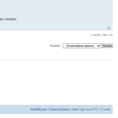
än mieltäsi
1 viesti • Sivu
1
/
1
Hyppää:
Henkilökunta
•
Poista evästeet
• Kaikki ajat ovat UTC + 2 tuntia