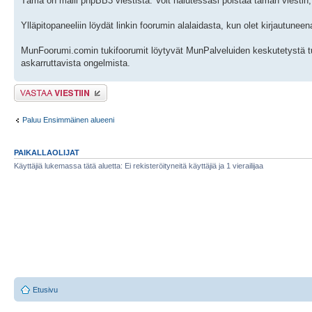
Tämä on malli phpBB3 viestistä. Voit halutessasi poistaa tämän viestin, 
Ylläpitopaneeliin löydät linkin foorumin alalaidasta, kun olet kirjautune
MunFoorumi.comin tukifoorumit löytyvät MunPalveluiden keskutetystä t
askarruttavista ongelmista.
Lähetä vastaus
Paluu Ensimmäinen alueeni
PAIKALLAOLIJAT
Käyttäjiä lukemassa tätä aluetta: Ei rekisteröityneitä käyttäjiä ja 1 vierailijaa
Etusivu