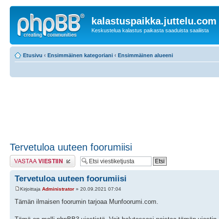
kalastuspaikka.juttelu.com
Keskustelua kalastus paikasta saaduista saaliista
Etusivu
‹
Ensimmäinen kategoriani
‹
Ensimmäinen alueeni
Tervetuloa uuteen foorumiisi
Lähetä vastaus
Tervetuloa uuteen foorumiisi
Kirjoittaja
Administrator
» 20.09.2021 07:04
Tämän ilmaisen foorumin tarjoaa Munfoorumi.com.