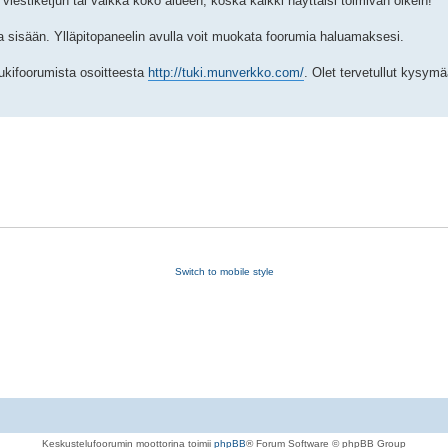
viestiketjun tai vaikka koko alueen, koska kaikki näyttäisi toimivan oikein!
ena sisään. Ylläpitopaneelin avulla voit muokata foorumia haluamaksesi.
ukifoorumista osoitteesta
http://tuki.munverkko.com/
. Olet tervetullut kysymä
Switch to mobile style
Keskustelufoorumin moottorina toimii
phpBB
® Forum Software © phpBB Group