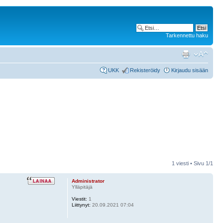
Tarkennettu haku
UKK
Rekisteröidy
Kirjaudu sisään
1 viesti • Sivu
1
/
1
Administrator
Ylläpitäjä
Viestit:
1
Liittynyt:
20.09.2021 07:04