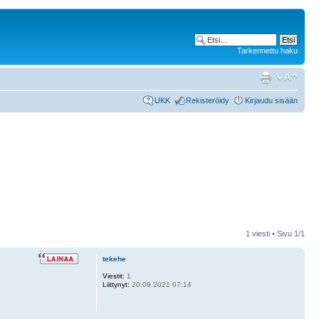
Tarkennettu haku
UKK
Rekisteröidy
Kirjaudu sisään
1 viesti • Sivu
1
/
1
tekehe
Viestit:
1
Liittynyt:
20.09.2021 07:14