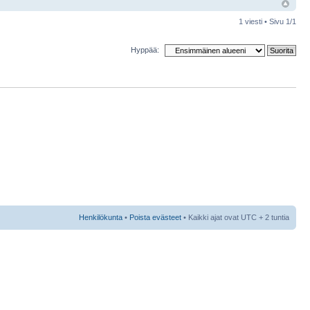
1 viesti • Sivu
1
/
1
Hyppää:
Henkilökunta
•
Poista evästeet
• Kaikki ajat ovat UTC + 2 tuntia