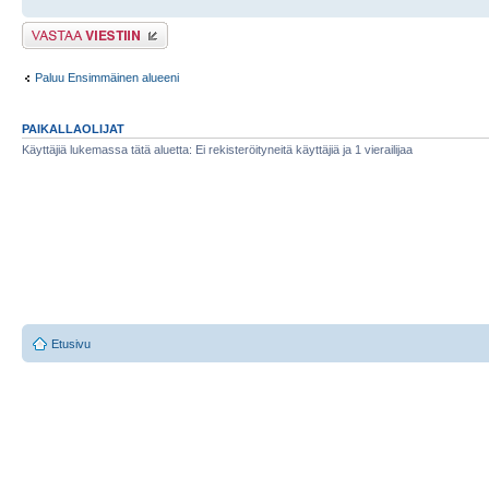
Lähetä vastaus
Paluu Ensimmäinen alueeni
PAIKALLAOLIJAT
Käyttäjiä lukemassa tätä aluetta: Ei rekisteröityneitä käyttäjiä ja 1 vierailijaa
Etusivu