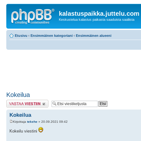
kalastuspaikka.juttelu.com
Keskustelua kalastus paikasta saaduista saaliista
Etusivu
‹
Ensimmäinen kategoriani
‹
Ensimmäinen alueeni
Kokeilua
Lähetä vastaus
Kokeilua
Kirjoittaja
tekehe
» 20.09.2021 09:42
Kokeilu viestini