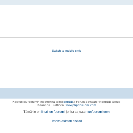
Switch to mobile style
Keskustelufoorumin moottorina toimii
phpBB
® Forum Software © phpBB Group
Käännös, Lurttinen,
www.phpbbsuomi.com
Tämäkin on
ilmainen foorumi
, jonka tarjoaa
munfoorumi.com
Ilmoita asiaton sisältö